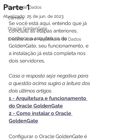
Parte 1
Banco de Dados
Atualizado:
25 de jun. de 2023
Carreira
Se você está aqui, entendo que já 
Oracle GoldenGate
concluiu as etapas anteriores, 
conhece a arquitetura do 
Ensaios sobre Arquitetura de Dados
GoldenGate, seu funcionamento, e 
a instalação já está completa nos 
dois servidores.
Caso a resposta seja negativa para 
a questão acima sugiro a leitura dos 
dois últimos artigos.
1 - 
Arquitetura e funcionamento 
do Oracle GoldenGate
2 - 
Como instalar o Oracle 
GoldenGate
Configurar o Oracle GoldenGate é 