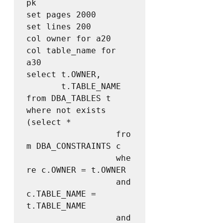
pk

set pages 2000

set lines 200

col owner for a20

col table_name for 
a30

select t.OWNER,

	   t.TABLE_NAME

from DBA_TABLES t

where not exists 
(select *

				  fro
m DBA_CONSTRAINTS c

				  whe
re c.OWNER = t.OWNER 

				  and 
c.TABLE_NAME = 
t.TABLE_NAME

				  and 