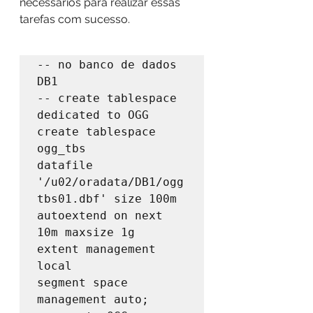
necessários para realizar essas 
tarefas com sucesso.
-- no banco de dados 
DB1

-- create tablespace 
dedicated to OGG

create tablespace 
ogg_tbs

datafile 
'/u02/oradata/DB1/ogg
tbs01.dbf' size 100m

autoextend on next 
10m maxsize 1g

extent management 
local

segment space 
management auto;
