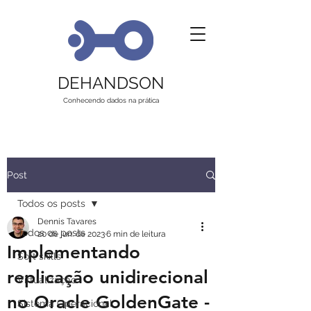
DEHANDSON
Conhecendo dados na prática
Post
Todos os posts
Dennis Tavares
Todos os posts
20 de jun. de 2023
6 min de leitura
Implementando
Soft skills
replicação unidirecional
Virtualização
no Oracle GoldenGate -
Sistema Operacional