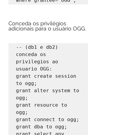
where grantee='OGG';
Conceda os privilégios 
adicionais para o usuário OGG.
-- (db1 e db2) 
conceda os 
privilegios ao 
usuario OGG:

grant create session 
to ogg;

grant alter system to 
ogg;

grant resource to 
ogg;

grant connect to ogg;

grant dba to ogg;

grant select any 