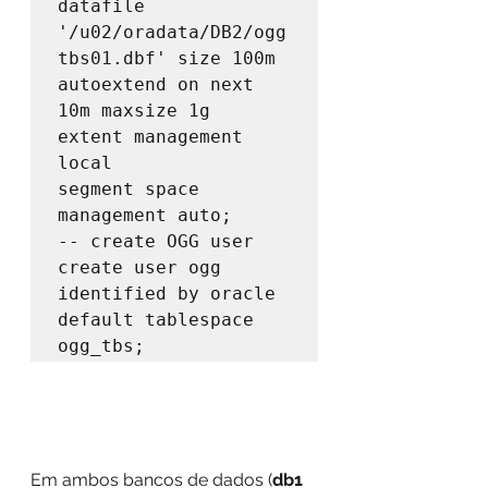
datafile 
'/u02/oradata/DB2/ogg
tbs01.dbf' size 100m

autoextend on next 
10m maxsize 1g

extent management 
local

segment space 
management auto;

-- create OGG user

create user ogg 
identified by oracle 
default tablespace 
ogg_tbs;
Em ambos bancos de dados (
db1 