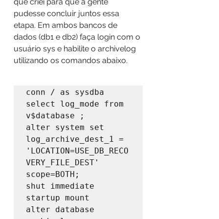
que criei para que a gente 
pudesse concluir juntos essa 
etapa. Em ambos bancos de 
dados (db1 e db2) faça login com o 
usuário sys e habilite o archivelog 
utilizando os comandos abaixo.
conn / as sysdba

select log_mode from 
v$database ;

alter system set 
log_archive_dest_1 = 
'LOCATION=USE_DB_RECO
VERY_FILE_DEST' 
scope=BOTH;

shut immediate

startup mount

alter database 