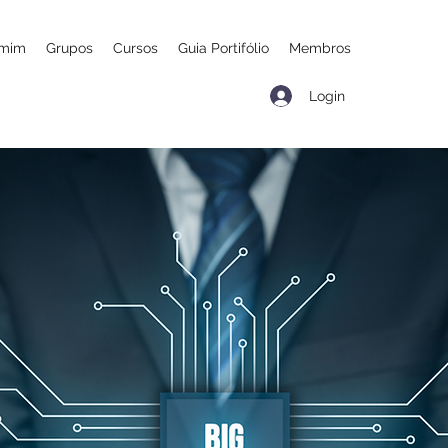
 mim
Grupos
Cursos
Guia Portifólio
Membros
Login