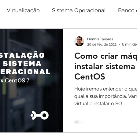
Virtualização
Sistema Operacional
Banco 
nGate
Ensaios sobre Arquitetura de Dados
Dennis Tavares
20 de fev. de 2022
6 min de 
Como criar máqu
instalar sistem
CentOS
Hoje iremos entender o que
qual a sua importância. Va
virtual e instalar o SO