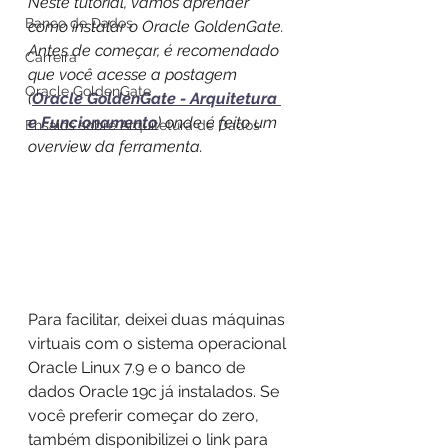
Neste tutorial, vamos aprender 
Banco de Dados
como instalar o Oracle GoldenGate. 
Antes de começar, é recomendado 
Carreira
que você acesse a postagem 
Oracle GoldenGate
(
Oracle GoldenGate - Arquitetura 
e Funcionamento
) onde é feito um 
Ensaios sobre Arquitetura de Dados
overview da ferramenta.
Para facilitar, deixei duas máquinas 
virtuais com o sistema operacional 
Oracle Linux 7.9 e o banco de 
dados Oracle 19c já instalados. Se 
você preferir começar do zero, 
também disponibilizei o link para 