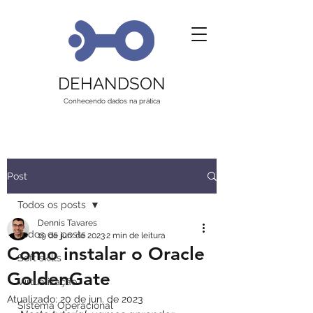
DEHANDSON
Conhecendo dados na prática
Post
Todos os posts
Dennis Tavares
Todos os posts
19 de jun. de 2023
2 min de leitura
Como instalar o Oracle
Soft skills
GoldenGate
Virtualização
Atualizado:
20 de jun. de 2023
Sistema Operacional