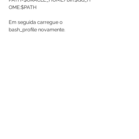
OME:$PATH
Em seguida carregue o 
bash_profile novamente.
Carregue o bash profile e verifique 
se a variável está configurada.
11: 
Nas duas máquinas, acesse o 