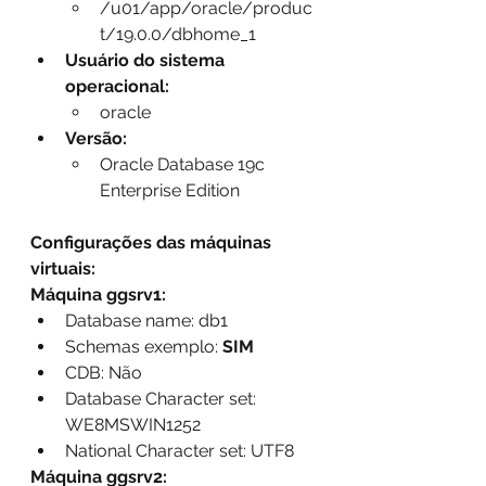
/u01/app/oracle/produc
t/19.0.0/dbhome_1
Usuário do sistema 
operacional:
oracle
Versão:
Oracle Database 19c 
Enterprise Edition
Configurações das máquinas 
virtuais:
Máquina ggsrv1:
Database name: db1
Schemas exemplo: 
SIM
CDB: Não
Database Character set: 
WE8MSWIN1252
National Character set: UTF8
Máquina ggsrv2: