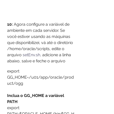
10: 
Agora configure a variável de 
ambiente em cada servidor. Se 
você estiver usando as máquinas 
que disponibilizei, vá até o diretório 
/home/oracle/scripts, edite o 
arquivo 
setEnv.sh,
 adicione a linha 
abaixo, salve e feche o arquivo
export 
GG_HOME=/u01/app/oracle/prod
uct/ogg 
Inclua o GG_HOME a variável 
PATH
export 
PATH=$ORACLE_HOME/bin:$GG_H