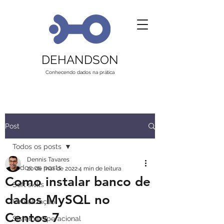
DEHANDSON
Conhecendo dados na prática
Post
Todos os posts
Dennis Tavares
Todos os posts
20 de mar. de 2022
4 min de leitura
Como instalar banco de
Soft skills
dados MySQL no
Virtualização
Centos 7
Sistema Operacional