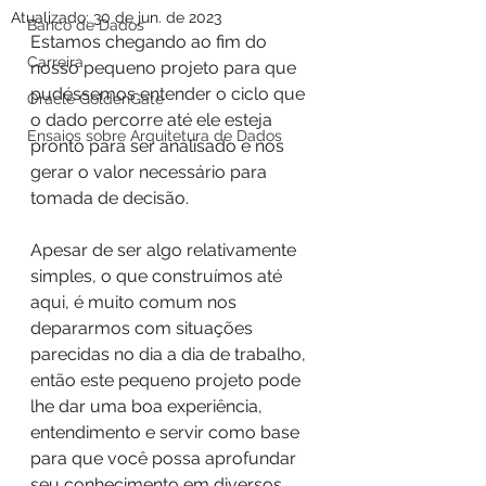
Atualizado:
30 de jun. de 2023
Banco de Dados
Estamos chegando ao fim do 
Carreira
nosso pequeno projeto para que 
pudéssemos entender o ciclo que 
Oracle GoldenGate
o dado percorre até ele esteja 
Ensaios sobre Arquitetura de Dados
pronto para ser analisado e nos 
gerar o valor necessário para 
tomada de decisão.
Apesar de ser algo relativamente 
simples, o que construímos até 
aqui, é muito comum nos 
depararmos com situações 
parecidas no dia a dia de trabalho, 
então este pequeno projeto pode 
lhe dar uma boa experiência, 
entendimento e servir como base 
para que você possa aprofundar 
seu conhecimento em diversos 